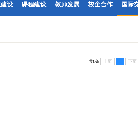
业建设
课程建设
教师发展
校企合作
国际
上页
1
下页
共0条