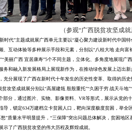
（参观“广西脱贫攻坚成就
进新时代”主题成就展广西单元主要以“凝心聚力建设新时代中国
频、互动体验等多种展示手段和元素，分别以“八桂大地 走向富裕”
治”“美丽广西 宜居康寿”5个不同主题，立体化、多角度地展现
服务和融入新发展格局上展现新作为，在推动绿色发展上迈出新
，充分展现了广西在新时代十年发生的历史性变革、取得的历史
脱贫攻坚成就展分别以“高屋建瓴 殷殷重托”“久困于穷 战天斗地”“
5个部分，通过图片、实物、影像资料、VR等形式，展示从党的
指导，锁定634万建档立卡贫困人口，靶向深度极度贫困，举全
不愁”质量水平明显提升，“三保障”突出问题总体解决，贫困地
展示了广西脱贫攻坚的伟大历程及辉煌成就。